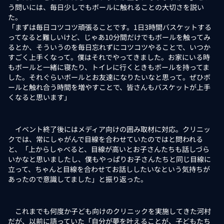
う問いには、毎日少しでもボールに触れることの大切さを説い
た。
「まずは毎日コツコツ頑張ることです。1日3時間バスケットする
ってなると難しいけど、じゃあ10分間だけでもボールを触ってみ
るとか、そういうのを毎日忘れずにコツコツやることで、いつか
すごく上手くなって。僕はそれでやってきました。お家にいる時
もボールと一緒に寝たり、トイレに行くときもボールを持ってま
した。それぐらいボールとお友達になりたいなと思って。ぜひボ
ールと触れ合う時間を増やすことで、皆さんもバスケットが上手
くなると思います」
イベント終了後にはメディア向けの囲み取材に対応。クリニッ
クでは、常にしゃがんで目線を合わせていたのではと問われる
と、「上からしゃべると、目線が高いとお子さんたちも話しづら
いかなと思いましたし、僕もやっぱりお子さんたちと同じ目線に
立って、ちゃんと目線を合わせてお話ししたいなという気持ちが
あったので意識してました」と振り返った。
これまでも何度か子ども向けのクリニックを実施してきた河村
だが、以前に語っていた「自分が夢を叶えることが、子どもたち