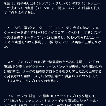
を広げ、前半残り1分にドノバン・クリンガンの3ポイントシュー
トが決まって19点差（39－58）まで開き、スパーズは前半を終え
て17点を追う劣勢に。
ところが、第3クォーターに33－16で一気に点差を詰め、この
クォーターを終えて74－74のタイスコアへ持ち込む。するとスパ
ーズは最終クォーターで40－19と爆発し、終わってみれば114－
93と21点差をつけて勝利し、3勝1敗でシリーズ突破に王手をかけ
た。
スパーズでは22日の第2戦で脳震盪のため途中退場し、25日の
第3戦を欠場したビクター・ウェンバンヤマが復帰。試合開始の約
1時間前に、リーグの脳震盪プロトコルをクリアしたため出場する
と発表された男は、34分19秒の出場で27得点12リバウンド3アシ
スト4スティール7ブロックの大暴れ。
プレーオフの1試合で25得点10リバウンド7ブロック超えは、
2004年のカンファレンス・セミファイナル第3戦のシャキール・
オニール（元ロサンゼルス・レイカーズほか）以来初。