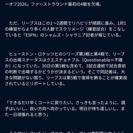
ーオフ2026」ファーストラウンド最初の4戦を欠場。
ただ、リーブスはこの1～2週間でリハビリが順調に進み、1対1
の練習からより多くの人数でスクリメージ（練習試合）をこなし
ていると『ESPN』のシャムズ・シャラニア記者が報じている。
ヒューストン・ロケッツとのシリーズ第3戦と第4戦で、リーブ
スの出場ステータスはクエスチョナブル（Questionable＝不確
か）になっていた。30日の第5戦も含めて、3試合連続で試合直前
の判断で出場するかどうかが決まるという。そこで同記者は、大
きな問題がない限り、リーブスは第5戦で復帰を飾ることが確実視
されているとリポートしている。
「できるだけ早くコートに戻りたい。さっきも言ったように、調
子はいいし、良い方向へ向かっている。明日が待ち遠しいし、ま
た一日頑張れると思う」