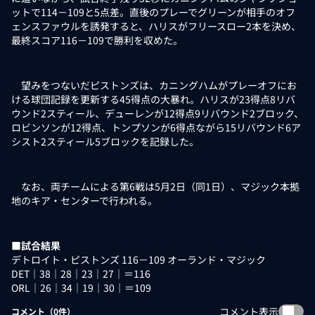
ットで114－109と5点差。直後のプレーでグリーンが相手のオフ
ェンスファウルを誘発すると、ハリスがフリースロー2本を決め、
最終スコア116－109で勝利を収めた。
望みをつないだピストンズは、カニングハムがプレーオフにお
ける球団記録を更新する45得点の大暴れ。ハリスが23得点8リバ
ウンド2スティール、デューレンが12得点9リバウンド2ブロック、
ロビンソンが12得点、トンプソンが6得点ながら15リバウンド6ア
シスト2スティール5ブロックを記録した。
なお、両チームによる第6戦は5月2日（同1日）、マジック本拠
地のキア・センターで行われる。
■試合結果
デトロイト・ピストンズ 116－109 オーランド・マジック
DET｜38｜28｜23｜27｜＝116
ORL｜26｜34｜19｜30｜＝109
コメント表示
コメント（
0
件）