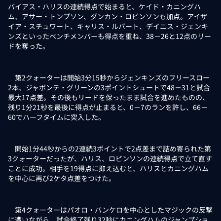
バイアス・ハリスの連続得点で始まると、ケイド・カニングハ
ム、アサー・トンプソン、ダンカン・ロビンソンも加点。アイザ
イア・スチュワート、キャリス・ルバート、デイニス・ジェンキ
ンズといったベンチメンバーも得点を重ね、38－26と12点のリー
ドを奪った。
第2クォーターは開始3分15秒からジェンキンズのフリースロー
2本、ジャボンテ・グリーンの3ポイントシュートで48－31と試合
最大17点差。その後もリードを保ったまま試合を進めたものの、
残り1分21秒を最後に得点が止まると、0－7のランを許し、66－
60でハーフタイムに突入した。
開始1分44秒からの2連続3ポイントで2点差まで詰め寄られた第
3クォーターだったが、ハリス、ロビンソンの連続得点で立て直す
ことに成功。相手を19得点に抑え込むと、ハリスとカニングハム
を中心に再び2ケタ点差をつけた。
第4クォーターはパオロ・バンケロを中心としたマジックの反撃
に遭いながら、試合終了残り32秒にカニングハムのジャンプショ