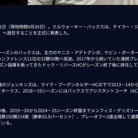
1日（現地時間4月30日）。ミルウォーキー・バックスは、テイラー・
C）へ就任することを正式に発表した。
ーズンのバックスは、主力のヤニス・アデトクンボ、ケビン・ポーターJ
カンファレンス11位の32勝50敗へ低迷。2017年から続いていた連続
ーズン指揮を執ってきたドック・リバースHCがシーズン終了後に辞任し
のジェンキンズは、マイク・ブーデンホルザーHCの下で2013－14から
・ホークス、2018－19シーズンにはバックスでアシスタントコーチ（A
後、2019－20から2024－25シーズン終盤までメンフィス・グリズ
算250勝214敗（勝率53.9パーセント）、プレーオフへ3度出場して通算
ている。