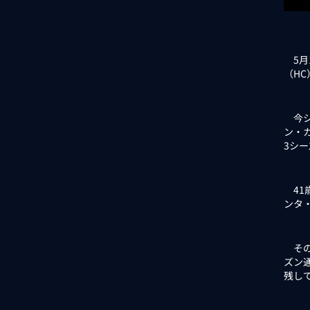
5月
（H
今シ
ン・
3シ
41歳
ンタ
その
ズン通
残し