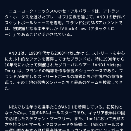
ニューヨーク・ニックスのホセ・アルバラードは、アトラン
タ・ホークスを退けたプレーオフ1回戦を通じて、AND 1の新作バ
スケットボールシューズを着用。ブランド公式SNSアカウントで
は、初披露となる本モデルが『Attack 4 Low（アタック 4 ロ
ー）』であることが明かされている。
AND 1は、1990年代から2000年代にかけて、ストリートを中心
にカルト的なファンを獲得してきたブランドだ。特に1998年から
10年間にわたって開催されたグローバルツアー「AND1 Mixtape
Tour」は、ブランドの輪郭を作る伝説のショーケースであり、ブ
ランドが発掘したストリートボールの精鋭たちが世界中の都市を
巡り、その土地の選抜メンバーたちと最高のゲームを披露してき
た。
NBAでも往年の名選手たちがAND 1を着用している。初契約と
なったのは、2度のNBAオールスターであり、キャリア後半は中国
で活躍したステフォン・マーブリー。また、1on1において天賦の
才を持つジャマール・クロフォードを筆頭に、15度のオールスタ
ー選出歴を有する歴代最高峰オールラウンダーのケビン・ガーネ