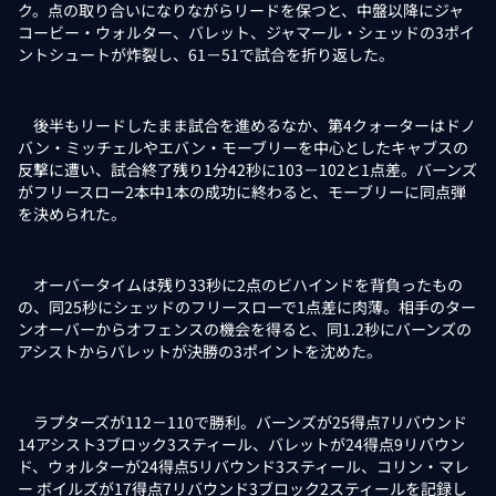
ク。点の取り合いになりながらリードを保つと、中盤以降にジャ
コービー・ウォルター、バレット、ジャマール・シェッドの3ポイ
ントシュートが炸裂し、61－51で試合を折り返した。
後半もリードしたまま試合を進めるなか、第4クォーターはドノ
バン・ミッチェルやエバン・モーブリーを中心としたキャブスの
反撃に遭い、試合終了残り1分42秒に103－102と1点差。バーンズ
がフリースロー2本中1本の成功に終わると、モーブリーに同点弾
を決められた。
オーバータイムは残り33秒に2点のビハインドを背負ったもの
の、同25秒にシェッドのフリースローで1点差に肉薄。相手のター
ンオーバーからオフェンスの機会を得ると、同1.2秒にバーンズの
アシストからバレットが決勝の3ポイントを沈めた。
ラプターズが112－110で勝利。バーンズが25得点7リバウンド
14アシスト3ブロック3スティール、バレットが24得点9リバウン
ド、ウォルターが24得点5リバウンド3スティール、コリン・マレ
ー ボイルズが17得点7リバウンド3ブロック2スティールを記録し