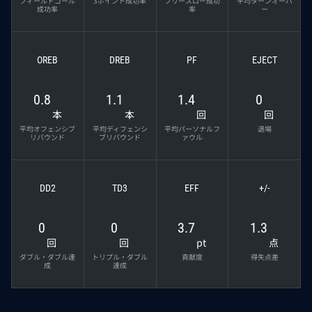
フィールドゴール
3ポイント成功率
フリースロー成功
平均ターンオーバ
成功率
率
ー
OREB
DREB
PF
EJECT
0.8
1.1
1.4
0
本
本
回
回
平均オフェンシブ
平均ディフェンシ
平均パーソナルフ
退場
リバウンド
ブリバウンド
ァウル
DD2
TD3
EFF
+/-
0
0
3.7
1.3
回
回
pt
点
ダブル・ダブル達
トリプル・ダブル
貢献度
得失点差
成
達成