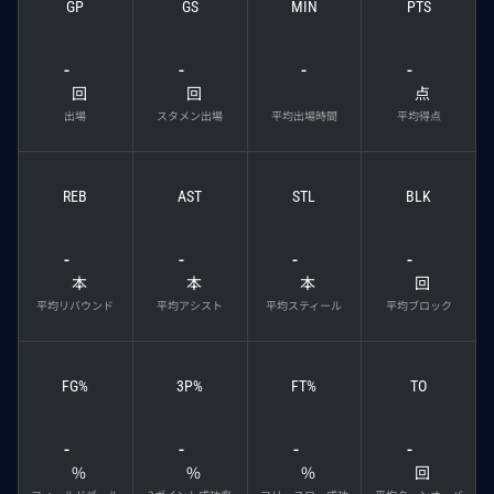
GP
GS
MIN
PTS
-
-
-
-
回
回
点
出場
スタメン出場
平均出場時間
平均得点
REB
AST
STL
BLK
-
-
-
-
本
本
本
回
平均リバウンド
平均アシスト
平均スティール
平均ブロック
FG%
3P%
FT%
TO
-
-
-
-
%
%
%
回