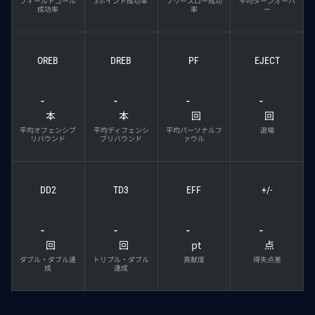
フィールドゴール
3ポイント成功率
フリースロー成功
平均ターンオーバ
成功率
率
ー
OREB
DREB
PF
EJECT
-
-
-
-
本
本
回
回
平均オフェンシブ
平均ディフェンシ
平均パーソナルフ
退場
リバウンド
ブリバウンド
ァウル
DD2
TD3
EFF
+/-
-
-
-
-
回
回
pt
点
ダブル・ダブル達
トリプル・ダブル
貢献度
得失点差
成
達成