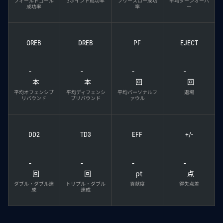
フィールドゴール
3ポイント成功率
フリースロー成功
平均ターンオーバ
成功率
率
ー
OREB
DREB
PF
EJECT
-
-
-
-
本
本
回
回
平均オフェンシブ
平均ディフェンシ
平均パーソナルフ
退場
リバウンド
ブリバウンド
ァウル
DD2
TD3
EFF
+/-
-
-
-
-
回
回
pt
点
ダブル・ダブル達
トリプル・ダブル
貢献度
得失点差
成
達成