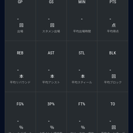
GP
GS
MIN
PTS
-
-
-
-
回
回
点
出場
スタメン出場
平均出場時間
平均得点
REB
AST
STL
BLK
-
-
-
-
本
本
本
回
平均リバウンド
平均アシスト
平均スティール
平均ブロック
FG%
3P%
FT%
TO
-
-
-
-
%
%
%
回