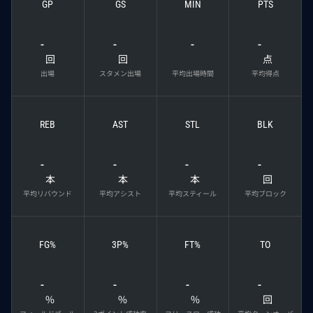
GP
GS
MIN
PTS
-
-
-
-
回
回
点
出場
スタメン出場
平均出場時間
平均得点
REB
AST
STL
BLK
-
-
-
-
本
本
本
回
平均リバウンド
平均アシスト
平均スティール
平均ブロック
FG%
3P%
FT%
TO
-
-
-
-
%
%
%
回