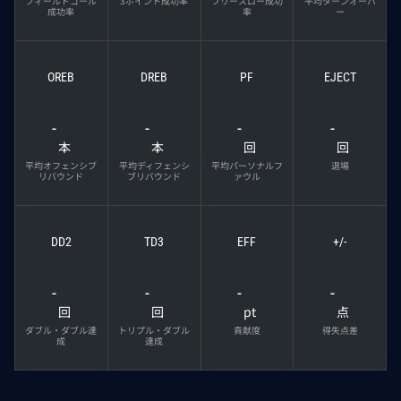
フィールドゴール
3ポイント成功率
フリースロー成功
平均ターンオーバ
成功率
率
ー
OREB
DREB
PF
EJECT
-
-
-
-
本
本
回
回
平均オフェンシブ
平均ディフェンシ
平均パーソナルフ
退場
リバウンド
ブリバウンド
ァウル
DD2
TD3
EFF
+/-
-
-
-
-
回
回
pt
点
ダブル・ダブル達
トリプル・ダブル
貢献度
得失点差
成
達成