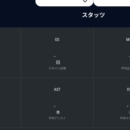
スタッツ
GS
M
-
回
スタメン出場
平均出
AST
S
-
-
本
平均アシスト
平均ス