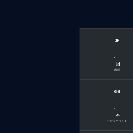
GP
-
回
出場
REB
-
本
平均リバウンド