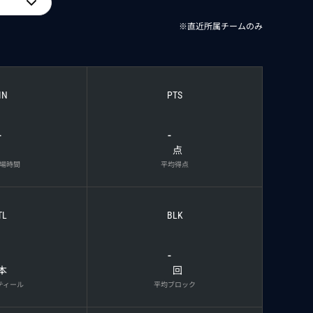
※直近所属チームのみ
IN
PTS
-
-
点
場時間
平均得点
TL
BLK
-
本
回
ティール
平均ブロック