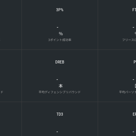
3P%
F
-
-
%
率
3ポイント成功率
フリース
DREB
P
-
-
本
ンド
平均ディフェンシブリバウンド
平均パーソ
TD3
E
-
-