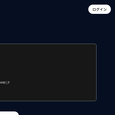
ログイン
 #
40
|
F