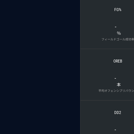
FG%
-
%
フィールドゴール成功
OREB
-
本
平均オフェンシブリバウ
DD2
-