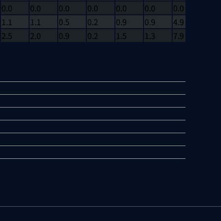
0.0
0.0
0.0
0.0
0.0
0.0
0.0
0
1.1
1.1
0.5
0.2
0.9
0.9
4.9
0
2.5
2.0
0.9
0.2
1.5
1.3
7.9
0