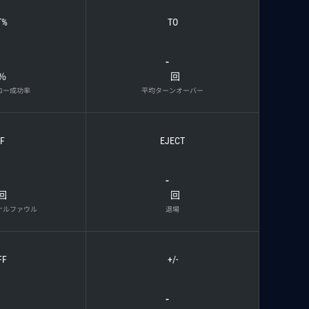
T%
TO
-
%
回
ロー成功率
平均ターンオーバー
F
EJECT
-
回
回
ナルファウル
退場
FF
+/-
-