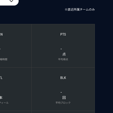
※直近所属チームのみ
IN
PTS
-
-
点
場時間
平均得点
TL
BLK
-
本
回
ティール
平均ブロック