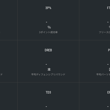
3P%
F
-
-
%
率
3ポイント成功率
フリース
DREB
P
-
-
本
ンド
平均ディフェンシブリバウンド
平均パーソ
TD3
E
-
-