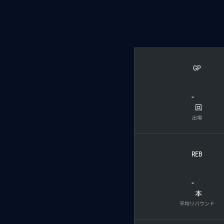
GP
-
回
出場
REB
-
本
平均リバウンド