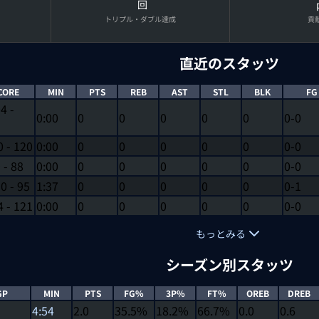
回
トリプル・ダブル達成
貢
直近のスタッツ
CORE
MIN
PTS
REB
AST
STL
BLK
FG
04
-
0:00
0
0
0
0
0
0-0
0
-
120
0:00
0
0
0
0
0
0-0
9
-
88
0:00
0
0
0
0
0
0-0
10
-
95
1:37
0
0
0
0
0
0-1
4
-
121
0:00
0
0
0
0
0
0-0
もっとみる
シーズン別スタッツ
GP
MIN
PTS
FG%
3P%
FT%
OREB
DREB
4:54
2.0
35.5%
18.2%
66.7%
0.0
0.6