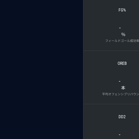
FG%
-
%
フィールドゴール成功
OREB
-
本
平均オフェンシブリバウ
DD2
-