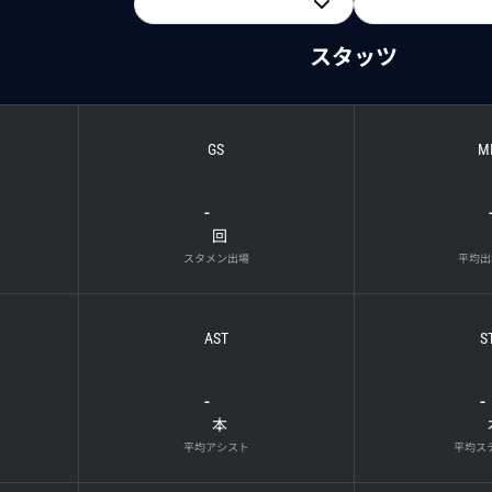
スタッツ
GS
M
-
回
スタメン出場
平均出
AST
S
-
-
本
平均アシスト
平均ス