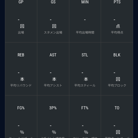
GP
GS
MIN
PTS
-
-
-
-
回
回
点
出場
スタメン出場
平均出場時間
平均得点
REB
AST
STL
BLK
-
-
-
-
本
本
本
回
平均リバウンド
平均アシスト
平均スティール
平均ブロック
FG%
3P%
FT%
TO
-
-
-
-
%
%
%
回