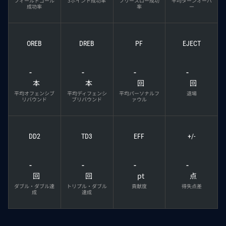
フィールドゴール
3ポイント成功率
フリースロー成功
平均ターンオーバ
成功率
率
ー
OREB
DREB
PF
EJECT
-
-
-
-
本
本
回
回
平均オフェンシブ
平均ディフェンシ
平均パーソナルフ
退場
リバウンド
ブリバウンド
ァウル
DD2
TD3
EFF
+/-
-
-
-
-
回
回
pt
点
ダブル・ダブル達
トリプル・ダブル
貢献度
得失点差
成
達成