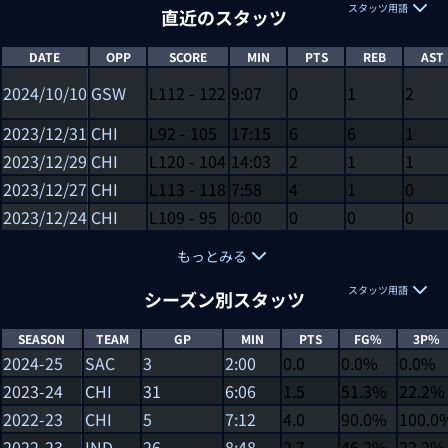
スタッツ用語
直近のスタッツ
DATE
OPP
SCORE
MIN
PTS
REB
AST
2024/10/10
GSW
L
112
-
122
9:07
0
1
2
2023/12/31
CHI
L
92
-
105
17:15
6
6
1
2023/12/29
CHI
L
120
-
104
14:03
2
1
1
2023/12/27
CHI
L
113
-
118
7:58
4
1
0
2023/12/24
CHI
L
109
-
95
0:00
0
0
0
もっとみる
スタッツ用語
シーズン別スタッツ
SEASON
TEAM
GP
MIN
PTS
FG%
3P%
2024-25
SAC
3
2:00
0.0
0.0%
0.0%
2023-24
CHI
31
6:06
1.5
51.3%
22.2%
2022-23
CHI
5
7:12
4.0
90.0%
100.0
2022-23
IND
26
8:48
2.7
46.2%
22.2%