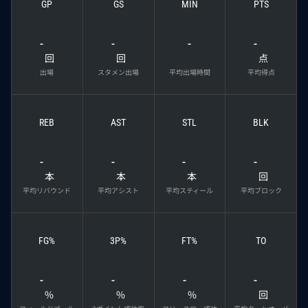
GP
GS
MIN
PTS
-
-
-
-
回
回
点
出場
スタメン出場
平均出場時間
平均得点
REB
AST
STL
BLK
-
-
-
-
本
本
本
回
平均リバウンド
平均アシスト
平均スティール
平均ブロック
FG%
3P%
FT%
TO
-
-
-
-
%
%
%
回