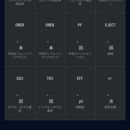
フィールドゴール
3ポイント成功率
フリースロー成功
平均ターンオーバ
成功率
率
ー
OREB
DREB
PF
EJECT
-
-
-
-
本
本
回
回
平均オフェンシブ
平均ディフェンシ
平均パーソナルフ
退場
リバウンド
ブリバウンド
ァウル
DD2
TD3
EFF
+/-
-
-
-
-
回
回
pt
点
ダブル・ダブル達
トリプル・ダブル
貢献度
得失点差
成
達成