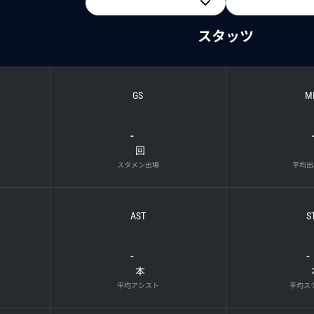
スタッツ
GS
M
-
回
スタメン出場
平均出
AST
S
-
-
本
平均アシスト
平均ス