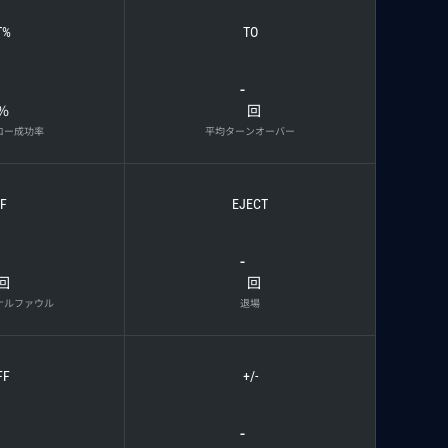
T%
TO
-
%
回
ロー成功率
平均ターンオーバー
F
EJECT
-
回
回
ナルファウル
退場
FF
+/-
-