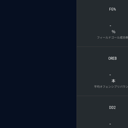
FG%
-
%
フィールドゴール成功
OREB
-
本
平均オフェンシブリバウ
DD2
-