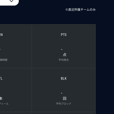
※直近所属チームのみ
IN
PTS
-
-
点
場時間
平均得点
TL
BLK
-
本
回
ティール
平均ブロック