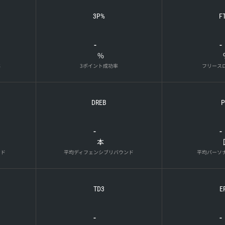
3P%
F
-
-
%
率
3ポイント成功率
フリース
DREB
P
-
-
本
ンド
平均ディフェンシブリバウンド
平均パーソ
TD3
E
-
-