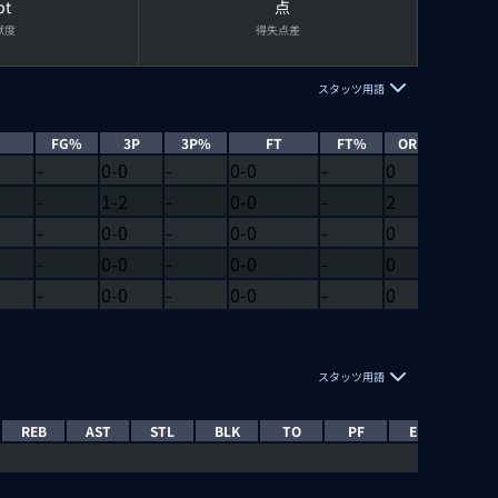
pt
点
献度
得失点差
スタッツ用語
FG%
3P
3P%
FT
FT%
OREB
DREB
-
0-0
-
0-0
-
0
0
-
1-2
-
0-0
-
2
2
-
0-0
-
0-0
-
0
0
-
0-0
-
0-0
-
0
1
-
0-0
-
0-0
-
0
0
スタッツ用語
REB
AST
STL
BLK
TO
PF
EFF
EJEC