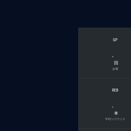
GP
-
回
出場
REB
-
本
平均リバウンド