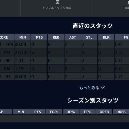
回
トリプル・ダブル達成
貢
直近のスタッツ
CORE
MIN
PTS
REB
AST
STL
BLK
FG
4
-
109
00:00
0
0
0
0
0
0-0
-
144
27:22
5
4
1
0
0
2-3
3
-
90
1:01
0
0
0
0
0
0-0
-
104
1:19
0
1
0
0
0
0-0
7
-
97
00:00
0
0
0
0
0
0-0
もっとみる
シーズン別スタッツ
GP
MIN
PTS
FG%
3P%
FT%
OREB
DREB