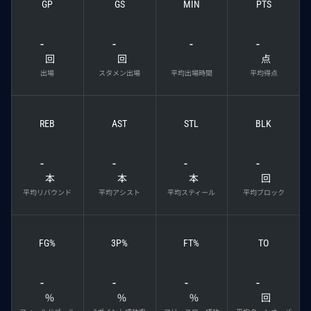
GP
GS
MIN
PTS
-
-
-
-
回
回
点
出場
スタメン出場
平均出場時間
平均得点
REB
AST
STL
BLK
-
-
-
-
本
本
本
回
平均リバウンド
平均アシスト
平均スティール
平均ブロック
FG%
3P%
FT%
TO
-
-
-
-
%
%
%
回