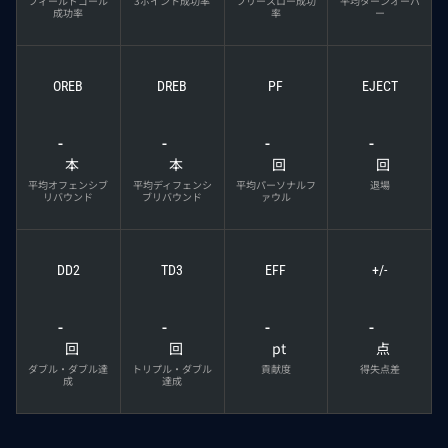
フィールドゴール
3ポイント成功率
フリースロー成功
平均ターンオーバ
成功率
率
ー
OREB
DREB
PF
EJECT
-
-
-
-
本
本
回
回
平均オフェンシブ
平均ディフェンシ
平均パーソナルフ
退場
リバウンド
ブリバウンド
ァウル
DD2
TD3
EFF
+/-
-
-
-
-
回
回
pt
点
ダブル・ダブル達
トリプル・ダブル
貢献度
得失点差
成
達成