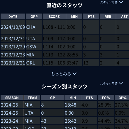
スタッツ用語
直近のスタッツ
DATE
OPP
SCORE
MIN
PTS
REB
AST
2024/10/09
CHA
L
108
-
111
0:00
0
0
0
2023/12/31
UTA
L
109
-
117
0:00
0
0
0
2023/12/29
GSW
L
114
-
102
0:00
0
0
0
2023/12/23
MIA
L
113
-
122
28:55
3
3
1
2023/12/21
ORL
L
115
-
106
33:47
12
2
4
もっとみる
スタッツ用語
シーズン別スタッツ
SEASON
TEAM
GP
MIN
PTS
FG%
3P%
2024-25
MIA
8
18:48
4.0
28.9%
27.3%
2024-25
UTA
0
0:00
0.0
0.0%
0.0%
2023-24
MIA
43
25:42
9.9
44.4%
34.7%
2022-23
NOP
23
23:12
7.5
41.9%
38.4%