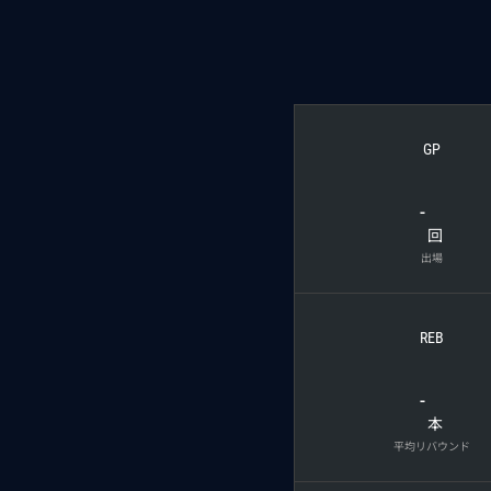
GP
-
回
出場
REB
-
本
平均リバウンド