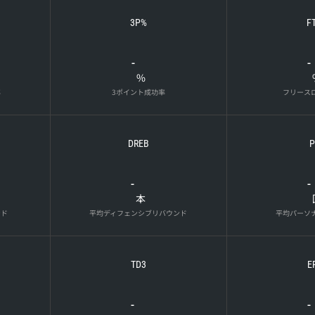
3P%
F
-
-
%
率
3ポイント成功率
フリース
DREB
P
-
-
本
ンド
平均ディフェンシブリバウンド
平均パーソ
TD3
E
-
-