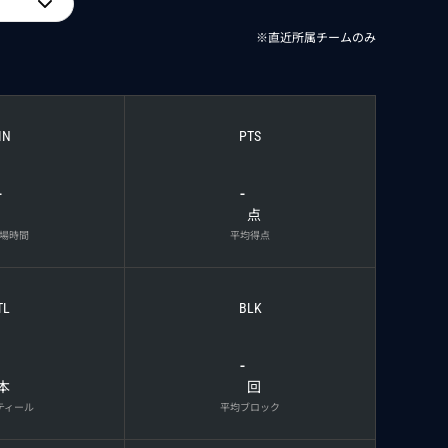
※直近所属チームのみ
IN
PTS
-
-
点
場時間
平均得点
TL
BLK
-
本
回
ティール
平均ブロック