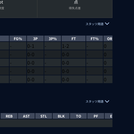
pt
点
献度
得失点差
スタッツ用語
FG%
3P
3P%
FT
FT%
OREB
DREB
-
0-1
-
1-2
-
0
0
-
0-0
-
0-0
-
0
0
-
0-0
-
0-0
-
0
1
-
0-0
-
0-0
-
0
0
-
0-0
-
0-0
-
0
0
スタッツ用語
REB
AST
STL
BLK
TO
PF
EFF
EJEC