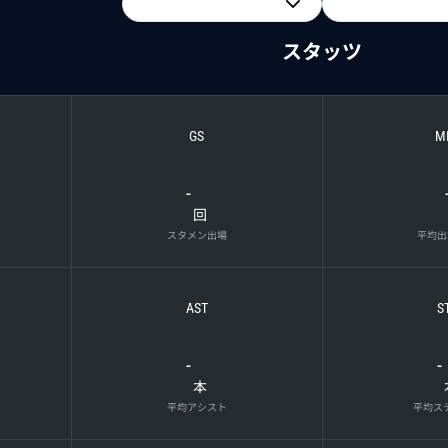
スタッツ
GS
M
-
回
スタメン出場
平均出
AST
S
-
-
本
平均アシスト
平均ス