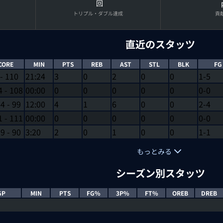
回
トリプル・ダブル達成
貢
直近のスタッツ
CORE
MIN
PTS
REB
AST
STL
BLK
FG
-
110
21:24
3
0
2
0
0
1-5
4
-
108
00:00
0
0
0
0
0
0-0
44
-
99
12:00
4
1
6
0
0
2-4
1
-
111
00:00
0
0
0
0
0
0-0
19
-
90
3:20
2
0
1
0
0
1-1
もっとみる
シーズン別スタッツ
GP
MIN
PTS
FG%
3P%
FT%
OREB
DREB