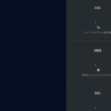
FG%
-
%
フィールドゴール成功
OREB
-
本
平均オフェンシブリバウ
DD2
-