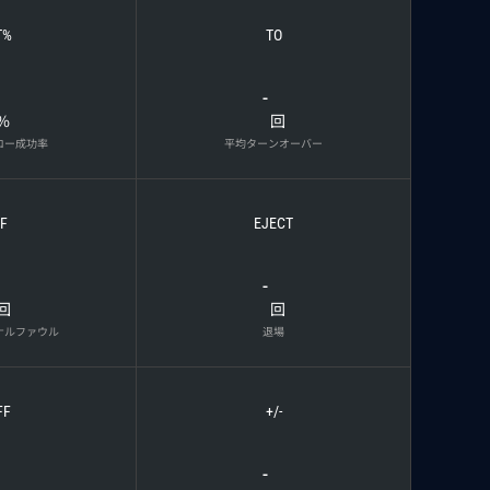
T%
TO
-
%
回
ロー成功率
平均ターンオーバー
F
EJECT
-
回
回
ナルファウル
退場
FF
+/-
-