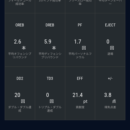
フィールドゴール
3ポイント成功率
フリースロー成功
平均ターンオーバ
成功率
率
ー
OREB
DREB
PF
EJECT
2.6
5.9
1.7
0
本
本
回
回
平均オフェンシブ
平均ディフェンシ
平均パーソナルフ
退場
リバウンド
ブリバウンド
ァウル
DD2
TD3
EFF
+/-
20
0
21.4
3.8
回
回
pt
点
ダブル・ダブル達
トリプル・ダブル
貢献度
得失点差
成
達成