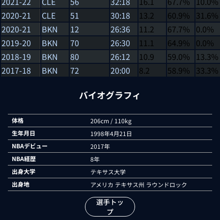
2021-22
CLE
56
32:18
16.1
67.7%
10.0%
2020-21
CLE
51
30:18
13.2
60.9%
31.6%
2020-21
BKN
12
26:36
11.2
67.7%
0.0%
2019-20
BKN
70
26:30
11.1
64.9%
0.0%
2018-19
BKN
80
26:12
10.9
59.0%
13.3%
2017-18
BKN
72
20:00
8.2
58.9%
33.3%
バイオグラフィ
体格
206cm / 110kg
生年月日
1998年4月21日
NBAデビュー
2017年
NBA経歴
8年
出身大学
テキサス大学
出身地
アメリカ テキサス州 ラウンドロック
選手トッ
プ