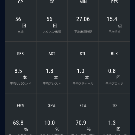
GP
GS
MIN
PTS
56
56
27:06
15.4
回
回
点
出場
スタメン出場
平均出場時間
平均得点
REB
AST
STL
BLK
8.5
1.8
1.0
0.8
本
本
本
回
平均リバウンド
平均アシスト
平均スティール
平均ブロック
FG%
3P%
FT%
TO
63.8
10.0
70.9
1.3
%
%
%
回