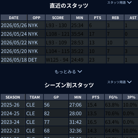
スタッツ用語
直近のスタッツ
DATE
OPP
SCORE
MIN
PTS
REB
AST
2026/05/26
NYK
L
93
-
130
25:34
6
3
1
2026/05/24
NYK
L
108
-
121
35:54
17
7
0
2026/05/22
NYK
L
93
-
109
28:53
13
10
0
2026/05/20
NYK
L
104
-
115
35:22
10
7
3
2026/05/18
DET
W
125
-
94
24:49
23
7
1
もっとみる
スタッツ用語
シーズン別スタッツ
SEASON
TEAM
GP
MIN
PTS
FG%
3P%
2025-26
CLE
56
27:06
15.4
63.8%
10.0%
2024-25
CLE
82
28:00
13.5
70.6%
0.0%
2023-24
CLE
77
31:42
16.5
63.4%
0.0%
2022-23
CLE
68
32:36
14.3
64.4%
10.0%