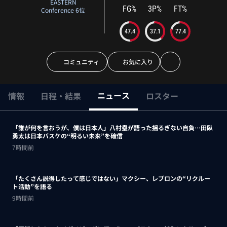
EASTERN
FG%
3P%
FT%
Conference 6位
47.4
37.1
77.4
コミュニティ
お気に入り
ニュース
情報
日程・結果
ロスター
「誰が何を言おうが、僕は日本人」八村塁が語った揺るぎない自負…田臥
勇太は日本バスケの“明るい未来”を確信
7時間前
「たくさん説得したって感じではない」マクシー、レブロンの“リクルー
ト活動”を語る
9時間前