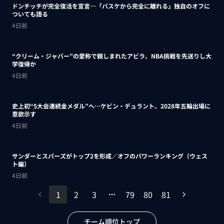
ドンチッチが完全復活を宣言…「バスケから完全に離れる」独自のオフに
ついても語る
4日前
“クリーム・ジャバー”の愛称で親しまれたアビラ、NBA挑戦を先送りし大
学復帰か
4日前
史上初“5大会連続金メダル”へ…ケビン・デュラント、2028年五輪出場に
意欲示す
4日前
サンダーとスパーズがトップ2を形成／オフのパワーランキング（ウェス
ト編）
4日前
1
2
3
79
80
81
チーム順位トップ