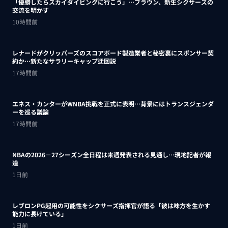
「優勝したらスカイダイビングに行こう」…ブラウン、新生シクサーズの
交流を明かす
10時間前
レナードがクリッパーズのスコアボード製造業者と秘密裏にスポンサー契
約か‬…新たなサラリーキャップ迂回説
17時間前
エネス・カンターがWNBA挑戦を正式に表明…背景にはトランスジェンダ
ーを巡る議論
17時間前
NBAの2026－27シーズン全日程は来週発表される見通し…現地記者が報
道
1日前
レブロンPG起用の可能性をシクサーズ指揮官が語る「彼は味方を生かす
能力に長けている」
1日前