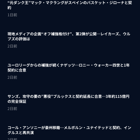
“元ダンク王”マック・マクラングがスペインのバスケット・ジローナと契
約
1日前
現地メディアの企画“オフ補強格付け”、第2弾が公開…レイカーズ、ウル
ブズの評価は
2日前
ユーロリーグからの補強が続くナゲッツ…ロニー・ウォーカー四世と1年
契約に合意
2日前
サンズ、攻守の要の”悪役”ブルックスと契約延長に合意…3年約115億円
の完全保証
2日前
コール・アンソニーが豪州移籍…メルボルン・ユナイテッドと契約、イン
グルスと再共演
2日前