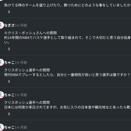
負けてる時のチームを盛り上げたり、勝つためにどのような事をしていましたか
0
なぎさ
3ヶ月前
※クリス・ボッシュさんへの質問
約14年間のNBAでバスケ選手として取り組まれて、そこで大切だと思う自分自
い。
0
ちゃこ
3ヶ月前
クリスボッシュ選手への質問
現代NBAでプレーするとしたら、自分と一番相性が良いと思う選手は誰ですか？
0
ちゃこ
3ヶ月前
クリスボッシュ選手への質問
日本には何度か来日されてますが、お気に入りの日本食や観光地などあったら教
0
ちゃこ
3ヶ月前