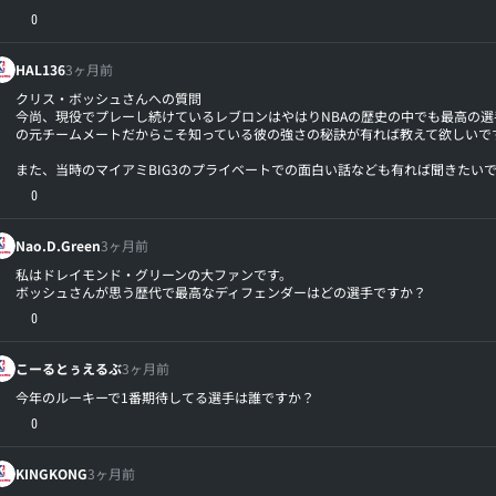
0
HAL136
3ヶ月前
クリス・ボッシュさんへの質問
今尚、現役でプレーし続けているレブロンはやはりNBAの歴史の中でも最高の選
の元チームメートだからこそ知っている彼の強さの秘訣が有れば教えて欲しいで
また、当時のマイアミBIG3のプライベートでの面白い話なども有れば聞きたいで
0
Nao.D.Green
3ヶ月前
私はドレイモンド・グリーンの大ファンです。
ボッシュさんが思う歴代で最高なディフェンダーはどの選手ですか？
0
こーるとぅえるぶ
3ヶ月前
今年のルーキーで1番期待してる選手は誰ですか？
0
KINGKONG
3ヶ月前