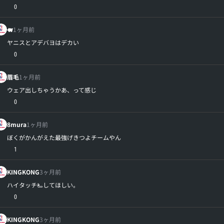
0
🐖
1ヶ月前
ヤニスとアデバヨはデカい
0
眉毛
1ヶ月前
ウェア出しちゃうかあ、って感じ
0
8mura
1ヶ月前
ぼくがかんがえた最強げきつよチームやん
1
KINGKONG
3ヶ月前
ハイタッチ🫷してほしい。
0
KINGKONG
3ヶ月前