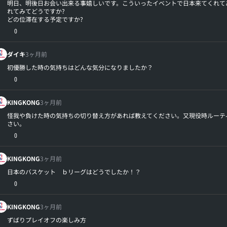
明日、明後日お会い出来る事嬉しいです。こういったイベントで日本来てくれて
れてみてどうですか?
どの位滞在する予定ですか?
0
ダイキ
3ヶ月前
初優勝した時の気持ちはどんな気分になりましたか？
0
KINGKONG
3ヶ月前
怪我や負けた時の気持ちの切り替え方があれば教えてください。又現役時ルーテ
さい。
0
KINGKONG
3ヶ月前
日本のバスケット ｂリーグはどうでしたか！？
0
KINGKONG
3ヶ月前
ずばりプレイオフの楽しみ方