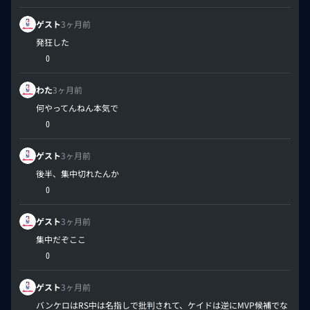
ゲスト
3ヶ月前
発狂した
0
わた
3ヶ月前
何やってんねん本気で
0
ゲスト
3ヶ月前
後半、集中切れたんか
0
ゲスト
3ヶ月前
集中だぞここ
0
ゲスト
3ヶ月前
バンケロはRS中は名指しで批判されて、ケイドは逆にMVP候補でな