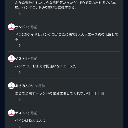
んか命運分かれたような雰囲気だったが、POで実力出せるのが本
物。バンケロ、POの重い笛に強すぎる。
0
サンド
3ヶ月前
ドラ1のケイドとバンケロがここに来て2大大大エース級の活躍して
る！
0
ゲスト
3ヶ月前
バンケロ、おまえは間違いなくエースだ
0
あさみん05
3ヶ月前
まじで全然オーランドの試合放映してくれないね！！！怒
0
ゲスト
3ヶ月前
ベインぱねええええ
0