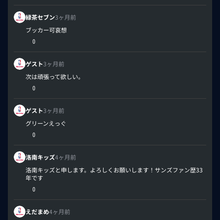
緑茶セブン
3ヶ月前
ブッカー可哀想
0
ゲスト
3ヶ月前
次は頑張って欲しい。
0
ゲスト
3ヶ月前
グリーンえっぐ
0
洛南キッズ
4ヶ月前
洛南キッズと申します。よろしくお願いします！サンズファン歴33
年です
0
えだまめ
4ヶ月前