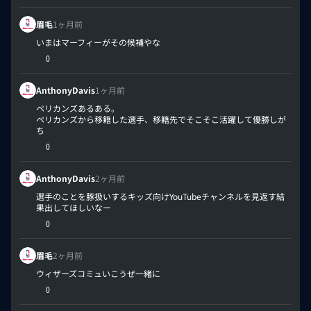
眉毛
1ヶ月前
いまはマーフィーがその候補やな
0
AnthonyDavis
1ヶ月前
ペリカンズあるある。
ペリカンズから移籍した選手、移籍先でそこそこ活躍して優勝しが
ち
0
AnthonyDavis
2ヶ月前
選手のことを豚扱いするキッズ向けYouTubeチャンネルを見返す結
果出してほしいなー
0
眉毛
2ヶ月前
ウィザーズコミュいこうぜ一緒に
0