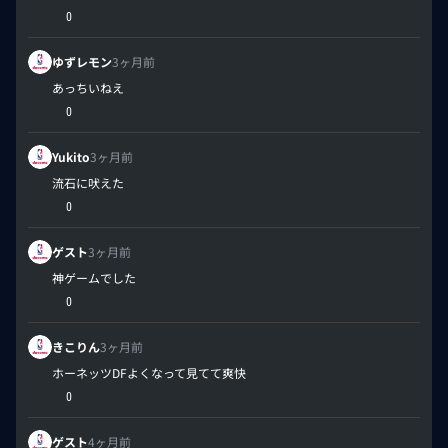
0
ゆずレモン
3ヶ月前
あっちいねえ
0
Yukito
3ヶ月前
流石に吠えた
0
ゲスト
3ヶ月前
神ゲームでした
0
きこりん
3ヶ月前
ホーネッツDFよくなって見てて爽快
0
ゲスト
4ヶ月前