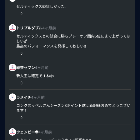
セルティックス戦惜しかった。
0
トリプルダブル
4ヶ月前
セルティックスとの試合に勝ちプレーオフ圏内6位にまで上がってほ
しい🏀
最高のパフォーマンスを発揮して欲しい‼︎
0
緑茶セブン
4ヶ月前
新人王は確定ですね👍
0
ラメイチ
4ヶ月前
コンクヌッペルさんシーズン3ポイント球団新記録おめでとうござい
ます！
0
ウェンビー👽
4ヶ月前
もうちょっとでトップ６に入れる‼️頑張れ‼️☺️