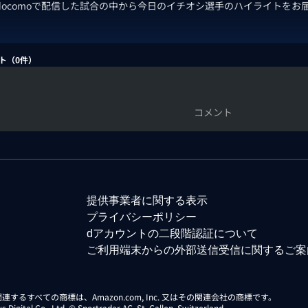
 docomoで配信した試合の中から今日のイチオシ選手のハイライトをお
ト（
0
件）
コメント
提供事業者に関する表示
プライバシーポリシー
dアカウントの二段階認証について
ご利用端末からの外部送信受信に関するご案
らに関連するすべての商標は、Amazon.com, Inc. 又はその関連会社の商標です。
gital Co., Ltd. © Sportradar AG, St. Gallen, Switzerland