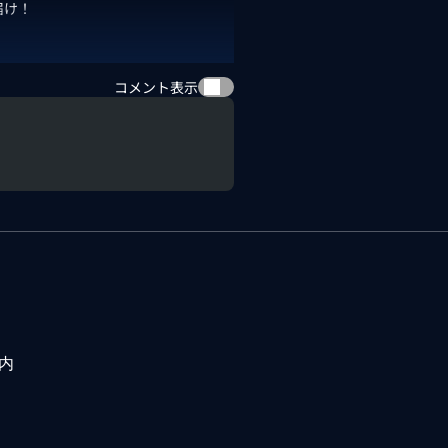
届け！
コメント表示
内