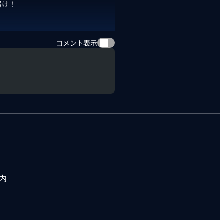
届け！
コメント表示
内