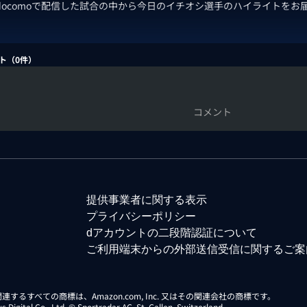
 docomoで配信した試合の中から今日のイチオシ選手のハイライトをお
ト（
0
件）
コメント
提供事業者に関する表示
プライバシーポリシー
dアカウントの二段階認証について
ご利用端末からの外部送信受信に関するご案
らに関連するすべての商標は、Amazon.com, Inc. 又はその関連会社の商標です。
gital Co., Ltd. © Sportradar AG, St. Gallen, Switzerland