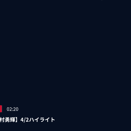
02:20
村勇輝】4/2ハイライト