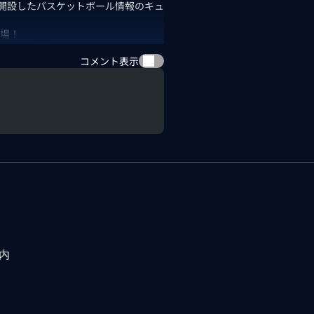
として開設したバスケットボール情報のキュ
登場！
について特集！
コメント表示
内