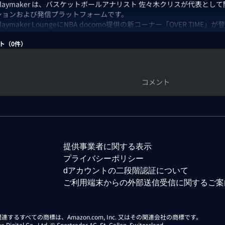
 Playmaker は、バスケットボールアナリスト 佐々木クリスが代表
ションおよび発信プラットフォームです。
 Playmaker LoungeにNBA docomo提供の新コーナー「OVER TIME」が
はプレイオフからヒューストン・ロケッツ vsロサンゼルス・レイカーズ
ト（
0
件）
：佐々木クリス/副島淳/ニコラス武
コメント
提供事業者に関する表示
プライバシーポリシー
dアカウントの二段階認証について
ご利用端末からの外部送信受信に関するご案
らに関連するすべての商標は、Amazon.com, Inc. 又はその関連会社の商標です。
gital Co., Ltd. © Sportradar AG, St. Gallen, Switzerland