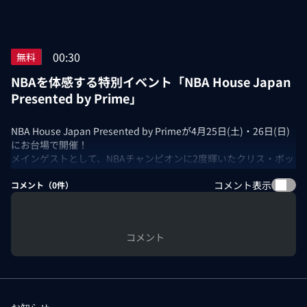
00:30
無料
NBAを体感する特別イベント「NBA House Japan
Presented by Prime」
NBA House Japan Presented by Primeが4月25日(土)・26日(日)
にお台場で開催！
メインゲストとして、NBAチャンピオンに2度輝いたクリス・ボッ
シュが登場！
コメント表示
プレイオフのパブリックビューイングやチームパフォーマンス、
コメント（
0
件）
ライブステージ、参加型シュート企画、限定展示・グッズ販売な
ど、特別なNBA体験を展開します。
無料チケットは NBA Japanサイトで配布中！
コメント