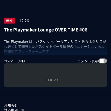
12:26
無料
The Playmaker Lounge OVER TIME #06
The Playmaker は、バスケットボールアナリスト 佐々木クリスが
代表として開設したバスケットボール情報のキュレーションおよ
び発信プラットフォームです。
The Playmaker LoungeにNBA docomo提供の新コーナー「OVER
コメント表示
TIME」が登場！
コメント（
0
件）
現役最強・ヨキッチが動けない。その理由は一人の男にある。
ドスンムが43点を叩き出し、2人の負傷者を抱えながらもランドル
が貢献したゲーム4。
コメント
だが、このシリーズを根底で支えている本当の核心は——4試合を
通じてヨキッチの手足を縛り続けた、ルディ・ゴベアの守備だっ
た。
デンバー・ナゲッツ vs ミネソタ・ティンバーウルブズのプレイオ
フ第4戦をレビュー。
お知らせ
出演：佐々木クリス/副島淳/ニコラス武
対応機種一覧