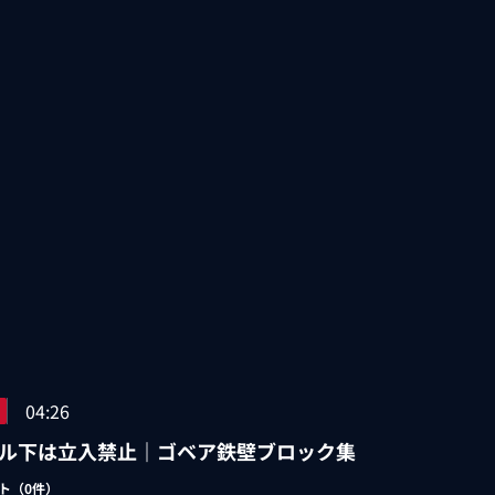
04:26
ル下は立入禁止｜ゴベア鉄壁ブロック集
ト（
0
件）