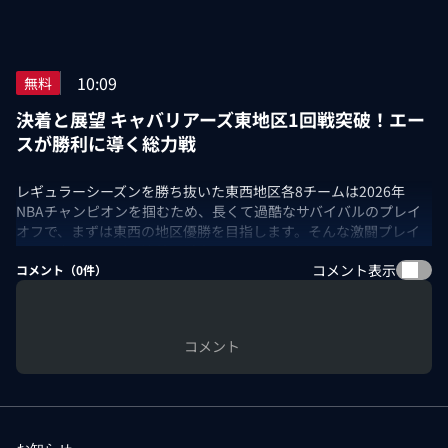
10:09
無料
決着と展望 キャバリアーズ東地区1回戦突破！エー
スが勝利に導く総力戦
レギュラーシーズンを勝ち抜いた東西地区各8チームは2026年
NBAチャンピオンを掴むため、長くて過酷なサバイバルのプレイ
オフで、まずは東西の地区優勝を目指します。そんな激闘プレイ
オフの各シリーズの決着を試合ハイライトで振り返り、NBA
コメント表示
docomo解説陣が次のステージへ進出したチームを徹底分析！今
コメント（
0
件）
回は、エースのミッチェルを中心とした持ち前の破壊力で、堅守
ラプターズに競り勝ったキャバリアーズの選手層の厚さを考察し
ます。
コメント
出演：長澤壮太郎（国際基督教大学 男子バスケットボールHC）