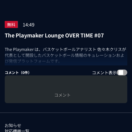
14:49
無料
The Playmaker Lounge OVER TIME #07
The Playmaker は、バスケットボールアナリスト 佐々木クリスが
代表として開設したバスケットボール情報のキュレーションおよ
び発信プラットフォームです。
The Playmaker LoungeにNBA docomo提供の新コーナー「OVER
コメント表示
TIME」が登場！
コメント（
0
件）
ウェンビーの驚異の12ブロックでも勝利を手にしたミネソタ・テ
ィンバーウルブズのカンファレンスセミファイナル第1戦をレビュ
ー。
コメント
出演：佐々木クリス
お知らせ
対応機種一覧