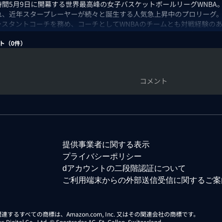
時間5月9日に開幕する世界最高峰の女子バスケットボールリーグWNBA
れ、近年スタープレーヤーが続々と誕生する人気急上昇中のプロリーグ。
シスタントコーチを務め、コーチとしてWNBAのチームとも対戦経験のあ
絶対に押さえておきたいスタープレーヤー、配信カードまで、盛りだく
BA docomoで楽しもう！
ト（
0
件）
：宮田知己、佐々木クリス、MQ
コメント
提供事業者に関する表示
プライバシーポリシー
dアカウントの二段階認証について
ご利用端末からの外部送信受信に関するご案
らに関連するすべての商標は、Amazon.com, Inc. 又はその関連会社の商標です。
gital Co., Ltd. © Sportradar AG, St. Gallen, Switzerland