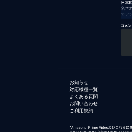
日本
名さ
でア
から
いをN
コメン
出演
お知らせ
対応機種一覧
よくある質問
お問い合わせ
ご利用規約
*Amazon、Prime Video及びこれ
©NTT DOCOMO. (C)NBA © Kyodo News Di