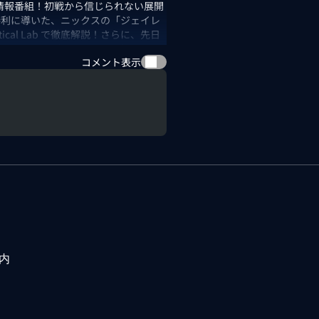
ル情報番組！初戦から信じられない展開
勝利に導いた、ニックスの「ジェイレ
al Lab で徹底解説！さらに、先日
キャメロン・ブレイクの活躍情報をメ
コメント表示
いるスーパー高校生にも色々聞いちゃ
今後のカンファレンス・ファイナルが
内