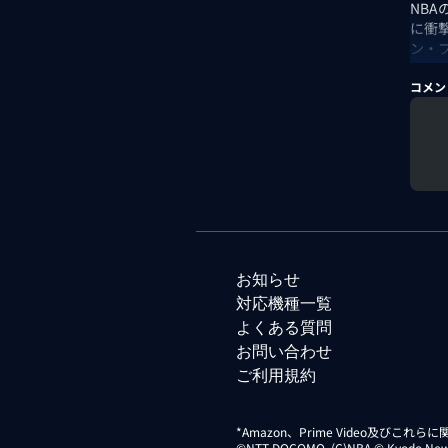
NB
に衝
ン・ブ
シー
イン
コメン
いま
より
出演
お知らせ
対応機種一覧
よくある質問
お問い合わせ
ご利用規約
*Amazon、Prime Video及びこれ
©NTT DOCOMO. (C)NBA © Kyodo News Di