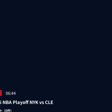
06:44
 NBA Playoff NYK vs CLE
ト（
0
件）