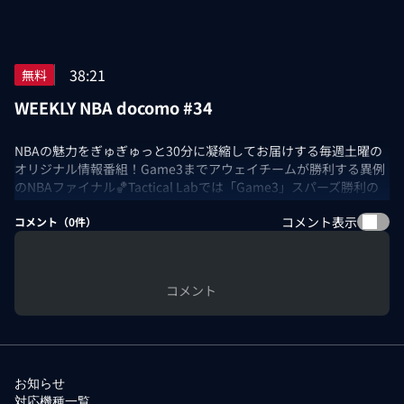
38:21
無料
WEEKLY NBA docomo #34
NBAの魅力をぎゅぎゅっと30分に凝縮してお届けする毎週土曜の
オリジナル情報番組！Game3までアウェイチームが勝利する異例
のNBAファイナル🏀Tactical Labでは「Game3」スパーズ勝利の
要因、ウェンバンヤマの活用方法を徹底解説！ファイナル史上最
コメント表示
大29点差の逆転劇、決勝弾に歓喜が爆発しまくりの「Game4」ニ
コメント（
0
件）
ックスの活躍選手についても解説！ロッカールームコーナーで
は、「ファイナルにまつわる数字」について語る！まさかの情報
にまるぴも驚きを隠せない！？クライマックスまであと少し、
コメント
WEEKLYと共に楽しもう！
出演：佐々木クリス/まるぴ
お知らせ
対応機種一覧