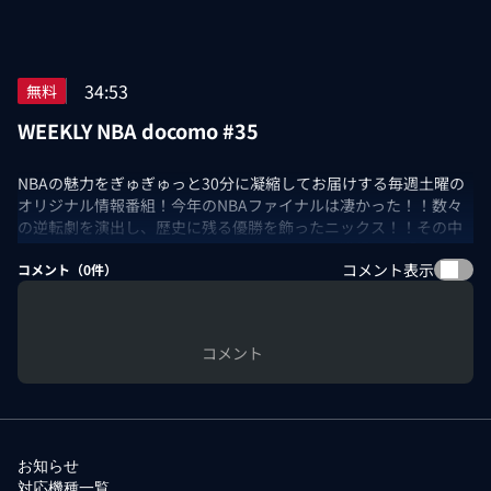
34:53
無料
WEEKLY NBA docomo #35
NBAの魅力をぎゅぎゅっと30分に凝縮してお届けする毎週土曜の
オリジナル情報番組！今年のNBAファイナルは凄かった！！数々
の逆転劇を演出し、歴史に残る優勝を飾ったニックス！！その中
でも、圧巻パフォーマンスでファイナルMVPを獲得した「ジェイ
コメント表示
レン・ブランソンの凄さ」を、Player Labで徹底解説！さらに
コメント（
0
件）
「豊作の年」と言われる今年のNBAドラフトについて、Ballin'
with Bamba がイチオシ選手を紹介！そして、恒例のWNBA情報＆
大濠高校企画もお届けします！
コメント
出演：佐々木クリス/Ballin' with Bamba
お知らせ
対応機種一覧