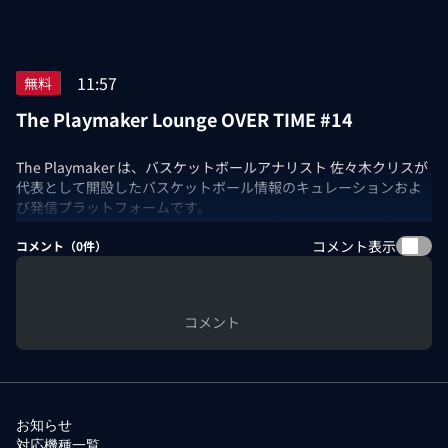
11:57
無料
The Playmaker Lounge OVER TIME #14
The Playmaker は、バスケットボールアナリスト 佐々木クリスが
代表として開設したバスケットボール情報のキュレーションおよ
び発信プラットフォームです。
The Playmaker LoungeにNBA docomo提供の新コーナー「OVER
コメント表示
TIME」が登場！
コメント（
0
件）
今回はフィラデルフィア・セブンティシクサーズ vs ニューヨー
ク・ニックスを振り返り！
コメント
出演：佐々木クリス/副島淳/ニコラス武
お知らせ
対応機種一覧