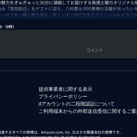
Aの魅力をぎゅぎゅっと30分に凝縮してお届けする毎週土曜のオリジナル
染み「宮田知己」をゲストに迎え、八村塁＆河村勇輝の活躍が光ったレ
レーオフを一緒に振り返る！来シーズンの行方を占うトレード＆ドラフ
NBAとまだまだバスケのシーズンは終わらない👍引き続き、NBA doco
ト（
0
件）
：佐々木クリス/宮田知己/菜波
コメント
提供事業者に関する表示
プライバシーポリシー
dアカウントの二段階認証について
ご利用端末からの外部送信受信に関するご案
らに関連するすべての商標は、Amazon.com, Inc. 又はその関連会社の商標です。
gital Co., Ltd. © Sportradar AG, St. Gallen, Switzerland