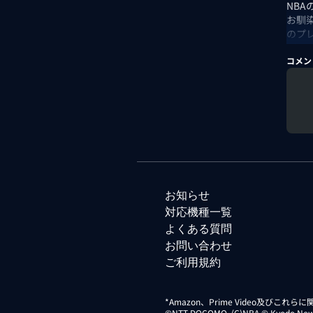
NB
お馴
のプ
グ、W
コメン
出演
お知らせ
対応機種一覧
よくある質問
お問い合わせ
ご利用規約
*Amazon、Prime Video及びこれ
©NTT DOCOMO. (C)NBA © Kyodo News Di