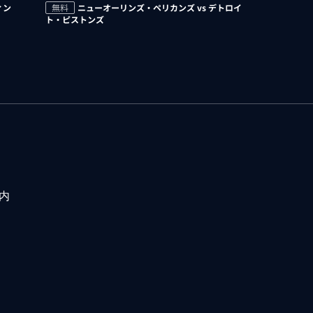
ィン
無料
ニューオーリンズ・ペリカンズ vs デトロイ
ト・ピストンズ
内