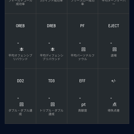
フィールドゴール
3ポイント成功率
フリースロー成功
平均ターンオーバ
成功率
率
ー
OREB
DREB
PF
EJECT
-
-
-
-
本
本
回
回
平均オフェンシブ
平均ディフェンシ
平均パーソナルフ
退場
リバウンド
ブリバウンド
ァウル
DD2
TD3
EFF
+/-
-
-
-
-
回
回
pt
点
ダブル・ダブル達
トリプル・ダブル
貢献度
得失点差
成
達成