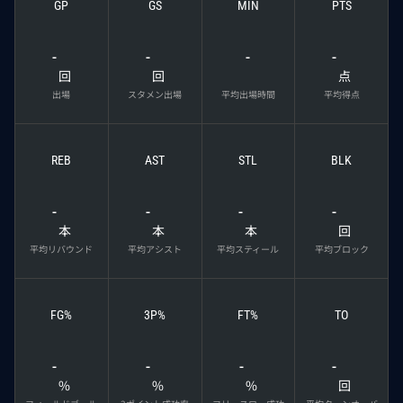
GP
GS
MIN
PTS
-
-
-
-
回
回
点
出場
スタメン出場
平均出場時間
平均得点
REB
AST
STL
BLK
-
-
-
-
本
本
本
回
平均リバウンド
平均アシスト
平均スティール
平均ブロック
FG%
3P%
FT%
TO
-
-
-
-
%
%
%
回