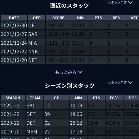
スタッツ用語
直近のスタッツ
DATE
OPP
SCORE
MIN
PTS
REB
AST
2021/12/30
DET
L
94
-
85
00:00
0
0
0
2021/12/27
SAS
L
109
-
144
00:00
0
0
0
2021/12/24
MIA
L
112
-
115
21:17
4
3
1
2021/12/22
NYK
L
91
-
105
00:00
0
0
0
2021/12/20
DET
L
90
-
100
00:00
0
0
0
もっとみる
スタッツ用語
シーズン別スタッツ
SEASON
TEAM
GP
MIN
PTS
FG%
3P%
2021-22
SAC
12
10:18
4.3
34.7%
17.6%
2021-22
DET
39
18:06
7.1
41.0%
26.5%
2020-21
DET
62
25:12
13.4
41.9%
30.0%
2019-20
MEM
22
17:18
9.0
44.0%
31.9%