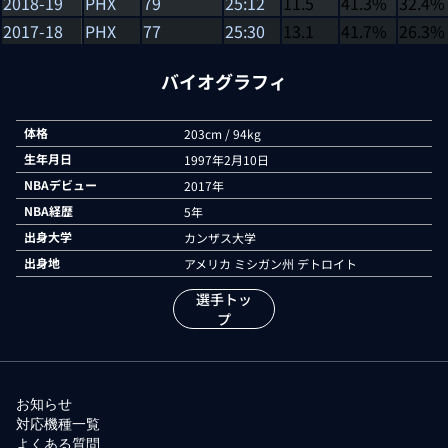
2018-19
PHX
79
25:12
11.5
41.3%
32.4%
2017-18
PHX
77
25:30
13.1
41.7%
26.3%
バイオグラフィ
体格
203cm / 94kg
生年月日
1997年2月10日
NBAデビュー
2017年
NBA経歴
5年
出身大学
カンザス大学
出身地
アメリカ ミシガン州 デトロイト
選手トッ
プ
お知らせ
対応機種一覧
よくある質問