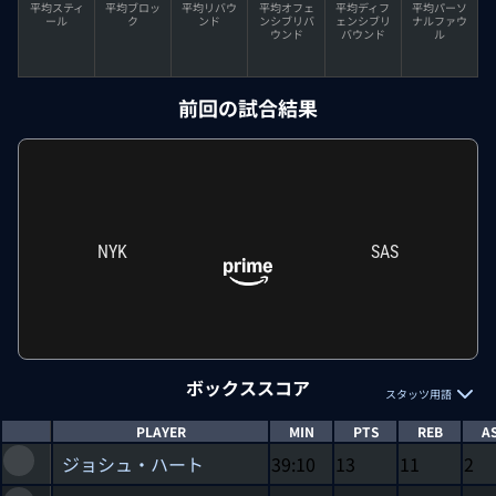
平均スティ
平均ブロッ
平均リバウ
平均オフェ
平均ディフ
平均パーソ
ール
ク
ンド
ンシブリバ
ェンシブリ
ナルファウ
ウンド
バウンド
ル
前回の試合結果
NYK
SAS
ボックススコア
スタッツ用語
PLAYER
MIN
PTS
REB
A
ジョシュ・ハート
39:10
13
11
2