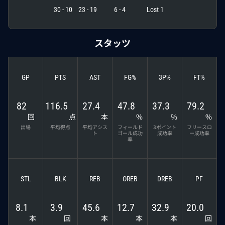
30 - 10
23 - 19
6 - 4
Lost 1
スタッツ
GP
PTS
AST
FG%
3P%
FT%
82
116.5
27.4
47.8
37.3
79.2
回
点
本
%
%
%
出場
平均得点
平均アシス
フィールド
3ポイント
フリースロ
ト
ゴール成功
成功率
ー成功率
率
STL
BLK
REB
OREB
DREB
PF
8.1
3.9
45.6
12.7
32.9
20.0
本
回
本
本
本
回