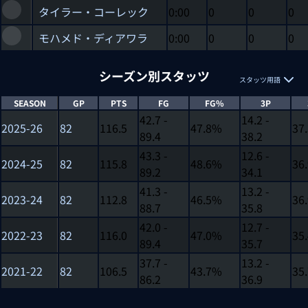
タイラー・コーレック
0:00
0
0
0
モハメド・ディアワラ
0:00
0
0
0
シーズン別スタッツ
スタッツ用語
SEASON
GP
PTS
FG
FG%
3P
42.7 -
14.2 -
2025-26
82
116.5
47.8%
37
89.4
38.2
43.3 -
12.6 -
2024-25
82
115.8
48.6%
36
89.2
34.1
41.3 -
13.2 -
2023-24
82
112.8
46.5%
36
88.7
35.8
42.0 -
12.7 -
2022-23
82
116.0
47.0%
35
89.4
35.7
37.7 -
13.2 -
2021-22
82
106.5
43.7%
35
86.2
36.9