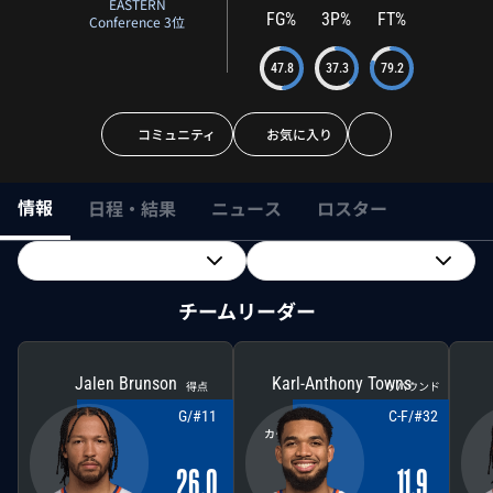
EASTERN
FG%
3P%
FT%
Conference 3位
47.8
37.3
79.2
コミュニティ
お気に入り
情報
日程・結果
ニュース
ロスター
チームリーダー
Jalen Brunson
Karl-Anthony Towns
得点
リバウンド
G/#11
C-F/#32
ジェイレン・ブランソン
カール・アンソニー・タウンズ
26.0
11.9