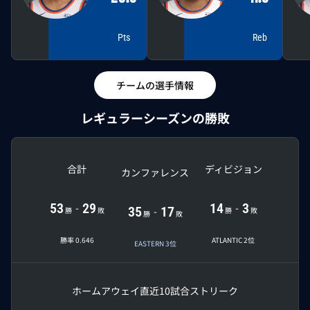
Pts
Reb
チームの選手情報
レギュラーシーズンの勝敗
合計
ディビジョン
カンファレンス
53
29
14
3
-
-
35
17
-
勝
敗
勝
敗
勝
敗
勝率 0.646
ATLANTIC 2位
EASTERN 3位
ホーム
アウェイ
直近10試合
ストリーク