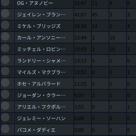
OG・アヌノビー
32:47
11
8
0
ジェイレン・ブランソン
41:07
45
3
3
ミケル・ブリッジズ
38:34
14
2
4
カール・アンソニー・タウンズ
22:44
2
10
1
ミッチェル・ロビンソン
19:59
2
10
2
ランドリー・シャメット
13:13
5
1
0
マイルズ・マクブライド
12:53
0
0
1
ホセ・アルバラード
11:25
0
1
0
ジョーダン・クラークソン
6:07
2
1
0
アリエル・フクポルティ
1:52
0
1
1
ジェレミー・ソーハン
0:09
0
0
0
パコメ・ダディエ
0:00
0
0
0