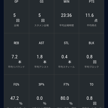
GP
GS
MIN
PTS
5
5
23:36
11.6
回
回
点
出場
スタメン出場
平均出場時間
平均得点
REB
AST
STL
BLK
7.2
1.8
0.4
0.8
本
本
本
回
平均リバウンド
平均アシスト
平均スティール
平均ブロック
FG%
3P%
FT%
TO
47.2
0.0
80.0
0.8
%
%
%
回