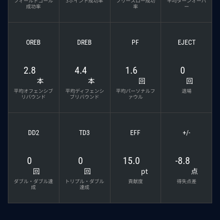
フィールドゴール
3ポイント成功率
フリースロー成功
平均ターンオーバ
成功率
率
ー
OREB
DREB
PF
EJECT
2.8
4.4
1.6
0
本
本
回
回
平均オフェンシブ
平均ディフェンシ
平均パーソナルフ
退場
リバウンド
ブリバウンド
ァウル
DD2
TD3
EFF
+/-
0
0
15.0
-8.8
回
回
pt
点
ダブル・ダブル達
トリプル・ダブル
貢献度
得失点差
成
達成