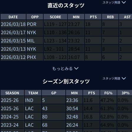
スタッツ用語
直近のスタッツ
DATE
OPP
SCORE
MIN
PTS
REB
AST
2026/03/18
POR
L
119
-
127
23:27
18
8
3
2026/03/17
NYK
L
110
-
136
26:16
11
7
1
2026/03/15
MIL
L
123
-
134
23:32
10
7
2
2026/03/13
NYK
L
92
-
101
28:54
11
8
1
2026/03/12
PHX
L
108
-
123
16:07
8
6
2
もっとみる
スタッツ用語
シーズン別スタッツ
SEASON
TEAM
GP
MIN
PTS
FG%
3P%
2025-26
IND
5
23:36
11.6
47.2%
0.0%
2025-26
LAC
43
30:54
14.4
61.3%
0.0%
2024-25
LAC
80
32:48
16.8
62.8%
0.0%
2023-24
LAC
68
26:24
11.7
64.9%
0.0%