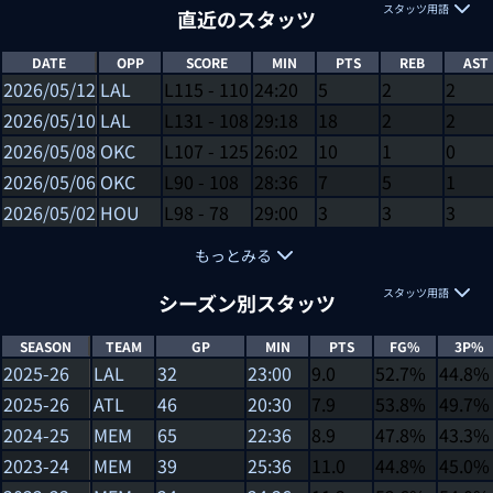
スタッツ用語
直近のスタッツ
DATE
OPP
SCORE
MIN
PTS
REB
AST
2026/05/12
LAL
L
115
-
110
24:20
5
2
2
2026/05/10
LAL
L
131
-
108
29:18
18
2
2
2026/05/08
OKC
L
107
-
125
26:02
10
1
0
2026/05/06
OKC
L
90
-
108
28:36
7
5
1
2026/05/02
HOU
L
98
-
78
29:00
3
3
3
もっとみる
スタッツ用語
シーズン別スタッツ
SEASON
TEAM
GP
MIN
PTS
FG%
3P%
2025-26
LAL
32
23:00
9.0
52.7%
44.8%
2025-26
ATL
46
20:30
7.9
53.8%
49.7%
2024-25
MEM
65
22:36
8.9
47.8%
43.3%
2023-24
MEM
39
25:36
11.0
44.8%
45.0%