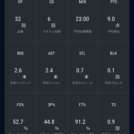
GP
GS
MIN
PTS
32
6
23:00
9.0
回
回
点
出場
スタメン出場
平均出場時間
平均得点
REB
AST
STL
BLK
2.6
2.4
0.7
0.1
本
本
本
回
平均リバウンド
平均アシスト
平均スティール
平均ブロック
FG%
3P%
FT%
TO
52.7
44.8
91.2
0.9
%
%
%
回