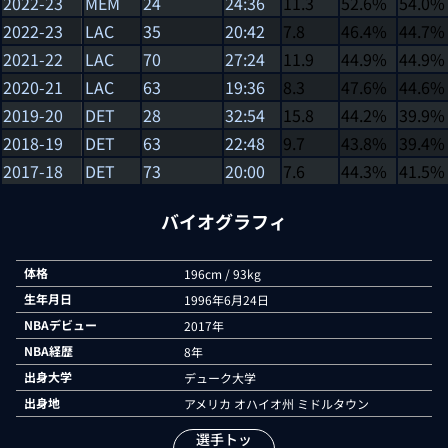
2022-23
MEM
24
24:36
11.3
52.6%
54.0%
2022-23
LAC
35
20:42
7.8
46.4%
44.7%
2021-22
LAC
70
27:24
11.9
44.9%
44.9%
2020-21
LAC
63
19:36
8.3
47.6%
44.6%
2019-20
DET
28
32:54
15.8
44.2%
39.9%
2018-19
DET
63
22:48
9.7
43.8%
39.4%
2017-18
DET
73
20:00
7.6
44.3%
41.5%
バイオグラフィ
体格
196cm / 93kg
生年月日
1996年6月24日
NBAデビュー
2017年
NBA経歴
8年
出身大学
デューク大学
出身地
アメリカ オハイオ州 ミドルタウン
選手トッ