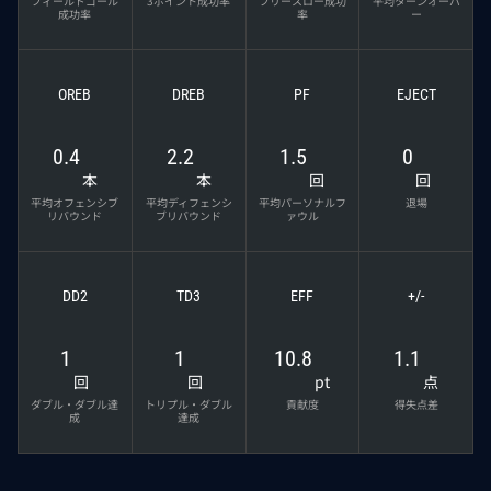
フィールドゴール
3ポイント成功率
フリースロー成功
平均ターンオーバ
成功率
率
ー
OREB
DREB
PF
EJECT
0.4
2.2
1.5
0
本
本
回
回
平均オフェンシブ
平均ディフェンシ
平均パーソナルフ
退場
リバウンド
ブリバウンド
ァウル
DD2
TD3
EFF
+/-
1
1
10.8
1.1
回
回
pt
点
ダブル・ダブル達
トリプル・ダブル
貢献度
得失点差
成
達成