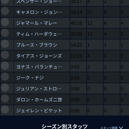
スペンサー・ジョーンズ
35:17
8
2
1
キャメロン・ジョンソン
39:14
27
8
3
ジャマール・マレー
40:18
12
6
4
ティム・ハーダウェイJr.
20:59
13
4
2
ブルース・ブラウン
14:22
1
1
1
タイアス・ジョーンズ
12:26
4
0
3
ヨナス・バランチュナス
3:43
2
2
0
ジーク・ナジ
2:43
0
0
0
ジュリアン・ストローサー
0:00
0
0
0
ダロン・ホームズ二世
0:00
0
0
0
ジェイレン・ピケット
0:00
0
0
0
シーズン別スタッツ
スタッツ用語