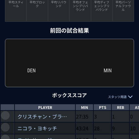
平均スティ
平均ブロッ
平均リバウ
平均オフェ
平均ディフ
平均パーソ
ール
ク
ンド
ンシブリバ
ェンシブリ
ナルファウ
ウンド
バウンド
ル
前回の試合結果
DEN
MIN
ボックススコア
スタッツ用語
PLAYER
MIN
PTS
REB
A
クリスチャン・ブラウン
27:35
3
1
0
ニコラ・ヨキッチ
43:24
28
9
10