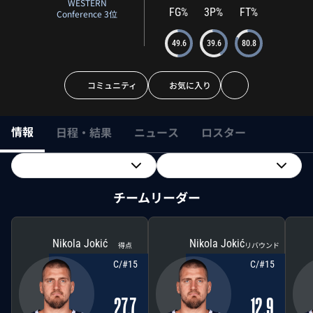
WESTERN
FG%
3P%
FT%
Conference 3位
49.6
39.6
80.8
コミュニティ
お気に入り
情報
日程・結果
ニュース
ロスター
チームリーダー
Nikola Jokić
Nikola Jokić
得点
リバウンド
C/#15
C/#15
ニコラ・ヨキッチ
ニコラ・ヨキッチ
27.7
12.9