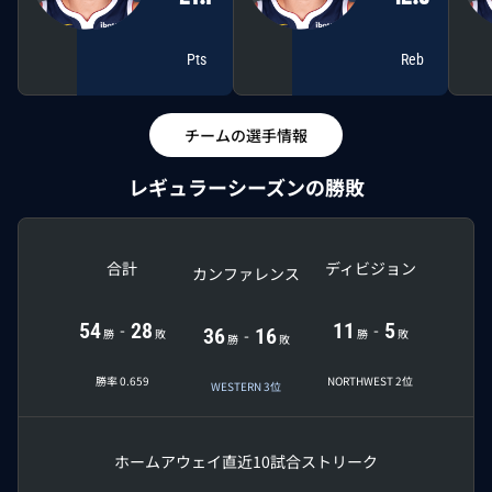
Pts
Reb
チームの選手情報
レギュラーシーズンの勝敗
合計
ディビジョン
カンファレンス
54
28
11
5
-
-
36
16
-
勝
敗
勝
敗
勝
敗
勝率 0.659
NORTHWEST 2位
WESTERN 3位
ホーム
アウェイ
直近10試合
ストリーク