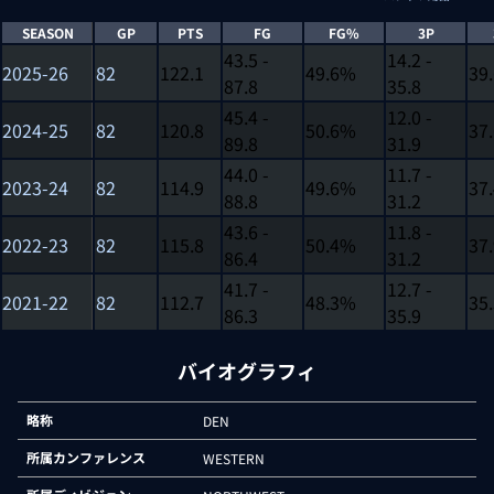
SEASON
GP
PTS
FG
FG%
3P
43.5 -
14.2 -
2025-26
82
122.1
49.6%
39
87.8
35.8
45.4 -
12.0 -
2024-25
82
120.8
50.6%
37
89.8
31.9
44.0 -
11.7 -
2023-24
82
114.9
49.6%
37
88.8
31.2
43.6 -
11.8 -
2022-23
82
115.8
50.4%
37
86.4
31.2
41.7 -
12.7 -
2021-22
82
112.7
48.3%
35
86.3
35.9
バイオグラフィ
略称
DEN
所属カンファレンス
WESTERN