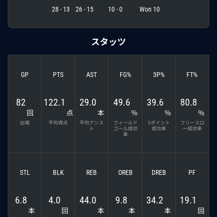
28 - 13
26 - 15
10 - 0
Won 10
スタッツ
GP
PTS
AST
FG%
3P%
FT%
82
122.1
29.0
49.6
39.6
80.8
回
点
本
%
%
%
出場
平均得点
平均アシス
フィールド
3ポイント
フリースロ
ト
ゴール成功
成功率
ー成功率
率
STL
BLK
REB
OREB
DREB
PF
6.8
4.0
44.0
9.8
34.2
19.1
本
回
本
本
本
回