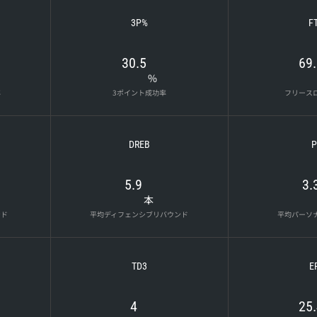
3P%
F
30.5
69
%
率
3ポイント成功率
フリース
DREB
P
5.9
3.
本
ンド
平均ディフェンシブリバウンド
平均パーソ
TD3
E
4
25