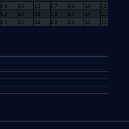
9.4
5.0
1.2
0.7
2.6
3.4
25.9
1
9.0
3.9
0.9
0.9
2.6
3.4
21.2
0
5.5
2.6
0.8
0.9
2.0
3.0
12.6
0