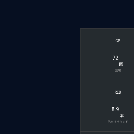
GP
72
回
出場
REB
8.9
本
平均リバウンド