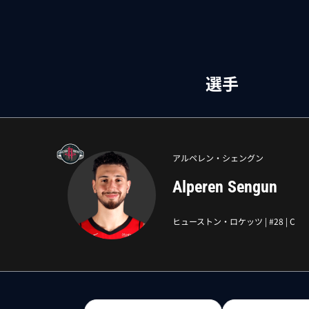
選手
アルペレン・シェングン
Alperen Sengun
ヒューストン・ロケッツ
| #
28
|
C