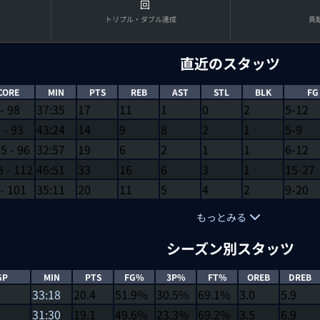
回
トリプル・ダブル達成
貢
直近のスタッツ
CORE
MIN
PTS
REB
AST
STL
BLK
FG
-
98
37:35
17
11
1
0
2
5-12
9
-
93
43:24
14
9
8
2
1
5-9
15
-
96
32:57
19
6
2
1
1
6-12
8
-
112
46:51
33
16
6
3
1
15-27
-
101
35:11
20
11
5
4
2
9-20
もっとみる
シーズン別スタッツ
GP
MIN
PTS
FG%
3P%
FT%
OREB
DREB
33:18
20.4
51.9%
30.5%
69.1%
3.0
5.9
31:30
19.1
49.6%
23.3%
69.2%
3.5
6.9