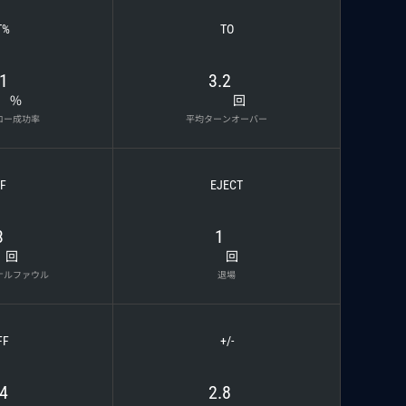
T%
TO
.1
3.2
%
回
ロー成功率
平均ターンオーバー
F
EJECT
3
1
回
回
ナルファウル
退場
FF
+/-
.4
2.8