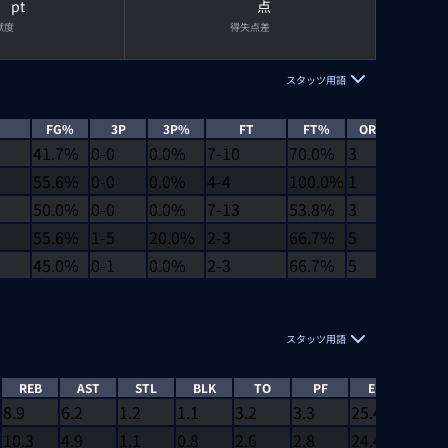
pt
点
献度
得失点差
スタッツ用語
FG%
3P
3P%
FT
FT%
OREB
DRE
41.7%
0-0
0.0%
7-10
70.0%
3
8
55.6%
0-0
0.0%
4-4
100.0%
1
8
50.0%
0-0
0.0%
7-13
53.8%
3
3
55.6%
1-5
20.0%
2-3
66.7%
5
11
45.0%
0-1
0.0%
2-3
66.7%
5
6
スタッツ用語
REB
AST
STL
BLK
TO
PF
EFF
EJEC
8.9
6.2
1.2
1.1
3.2
3.3
25.4
1
10.3
4.9
1.1
0.8
2.6
2.8
24.4
1