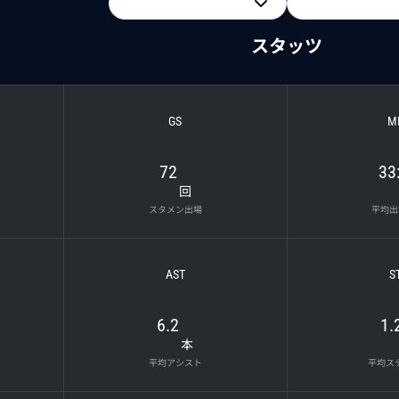
スタッツ
GS
M
72
33
回
スタメン出場
平均出
AST
S
6.2
1.
本
平均アシスト
平均ス