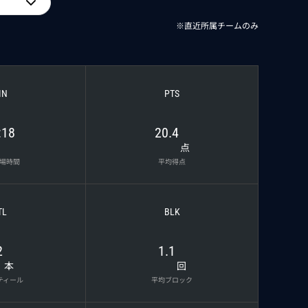
※直近所属チームのみ
IN
PTS
:18
20.4
点
場時間
平均得点
TL
BLK
2
1.1
本
回
ティール
平均ブロック