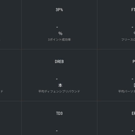
3P%
F
-
-
%
率
3ポイント成功率
フリース
DREB
P
-
-
本
ンド
平均ディフェンシブリバウンド
平均パーソ
TD3
E
-
-