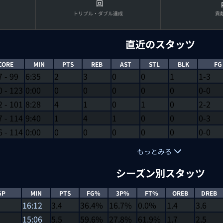
回
トリプル・ダブル達成
貢
直近のスタッツ
CORE
MIN
PTS
REB
AST
STL
BLK
FG
7
-
99
6:35
2
3
0
0
1
1-3
0
-
123
0:00
0
0
0
0
0
0-0
2
-
101
8:28
4
1
0
1
0
2-2
7
-
114
9:40
1
4
1
0
0
0-3
6
-
114
0:00
0
0
0
0
0
0-0
もっとみる
シーズン別スタッツ
GP
MIN
PTS
FG%
3P%
FT%
OREB
DREB
16:12
3.4
36.4%
16.7%
0.0%
1.4
3.6
15:06
5.5
59.6%
27.8%
61.9%
1.7
2.5