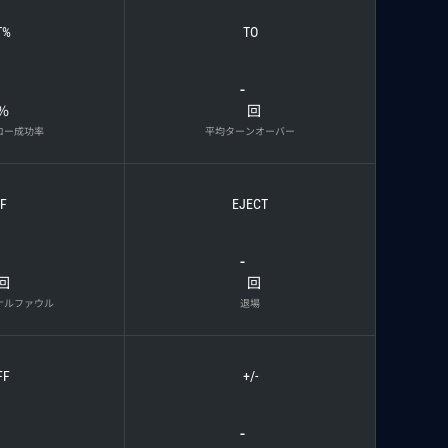
T%
TO
-
%
回
ロー成功率
平均ターンオーバー
F
EJECT
-
回
回
ナルファウル
退場
FF
+/-
-