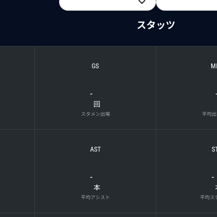
スタッツ
GS
M
-
回
スタメン出場
平均出
AST
S
-
-
本
平均アシスト
平均ス