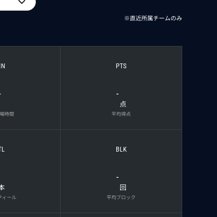
※直近所属チームのみ
IN
PTS
-
-
点
場時間
平均得点
TL
BLK
-
本
回
ティール
平均ブロック