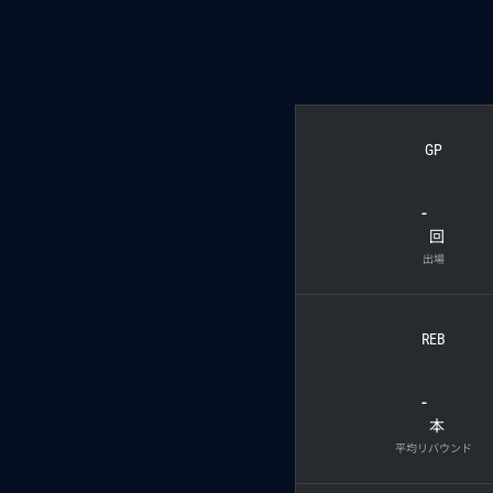
GP
-
回
出場
REB
-
本
平均リバウンド