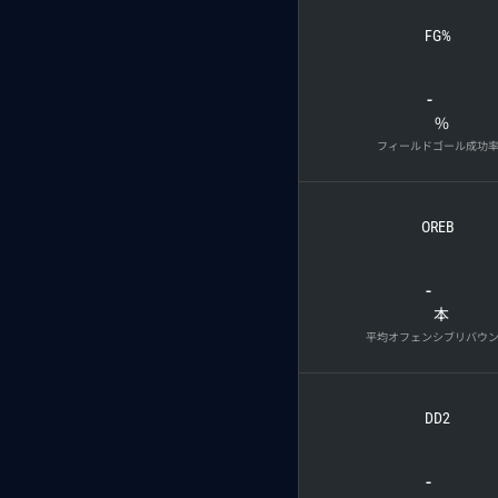
FG%
-
%
フィールドゴール成功
OREB
-
本
平均オフェンシブリバウ
DD2
-