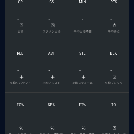
GP
GS
MIN
PTS
-
-
-
-
回
回
点
出場
スタメン出場
平均出場時間
平均得点
REB
AST
STL
BLK
-
-
-
-
本
本
本
回
平均リバウンド
平均アシスト
平均スティール
平均ブロック
FG%
3P%
FT%
TO
-
-
-
-
%
%
%
回