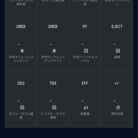
フィールドゴール
3ポイント成功率
フリースロー成功
平均ターンオーバ
成功率
率
ー
OREB
DREB
PF
EJECT
-
-
-
-
本
本
回
回
平均オフェンシブ
平均ディフェンシ
平均パーソナルフ
退場
リバウンド
ブリバウンド
ァウル
DD2
TD3
EFF
+/-
-
-
-
-
回
回
pt
点
ダブル・ダブル達
トリプル・ダブル
貢献度
得失点差
成
達成